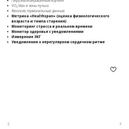
Персонализированный коучинг
VO₂ Max и зоны пульса
Женские гормональные данные
Метрика «Healthspan» (оценка физиологического
возраста и темпа старения)
Мониторинг стресса в реальном времени
Монитор здоровья с уведомлениями
Измерение ЭКГ
Уведомления о нерегулярном сердечном ритме