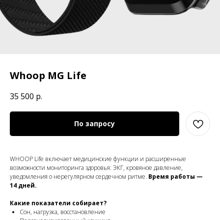
Whoop MG Life
35 500
р.
По запросу
WHOOP Life включает медицинские функции и расширенные
возможности мониторинга здоровья: ЭКГ, кровяное давление,
уведомления о нерегулярном сердечном ритме.
Время работы —
14 дней.
Какие показатели собирает?
Сон, нагрузка, восстановление