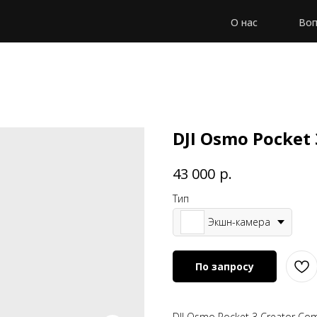
О нас
Воп
DJI Osmo Pocket
р.
43 000
Тип
Экшн-камера
По запросу
DJI Osmo Pocket 3 Creator Co