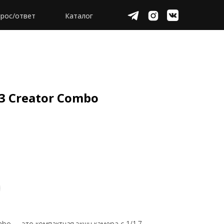
рос/ответ
Каталог
 3 Creator Combo
mbo — это компактная экшн камера с 1/1.7-