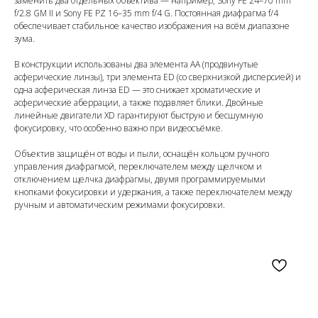
заменить два отдельных объектива — например, Sony FE 24–70 mm
f/2.8 GM II и Sony FE PZ 16–35 mm f/4 G. Постоянная диафрагма f/4
обеспечивает стабильное качество изображения на всём диапазоне
зума.
В конструкции использованы два элемента AA (продвинутые
асферические линзы), три элемента ED (со сверхнизкой дисперсией) и
одна асферическая линза ED — это снижает хроматические и
асферические аберрации, а также подавляет блики. Двойные
линейные двигатели XD гарантируют быструю и бесшумную
фокусировку, что особенно важно при видеосъёмке.
Объектив защищён от воды и пыли, оснащён кольцом ручного
управления диафрагмой, переключателем между щелчком и
отключением щелчка диафрагмы, двумя программируемыми
кнопками фокусировки и удержания, а также переключателем между
ручным и автоматическим режимами фокусировки.