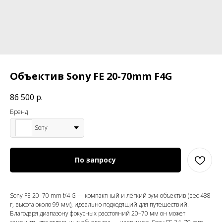
Объектив Sony FE 20-70mm F4G
86 500
р.
Бренд
Sony
По запросу
Sony FE 20–70 mm f/4 G — компактный и лёгкий зум‑объектив (вес 488
г, высота около 99 мм), идеально подходящий для путешествий.
Благодаря диапазону фокусных расстояний 20–70 мм он может