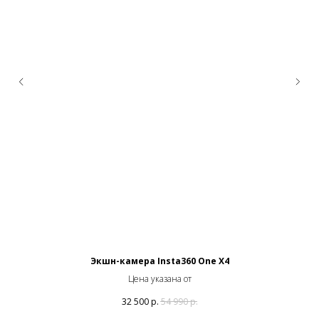
Экшн-камера Insta360 One X4
Цена указана от
32 500
р.
54 990
р.