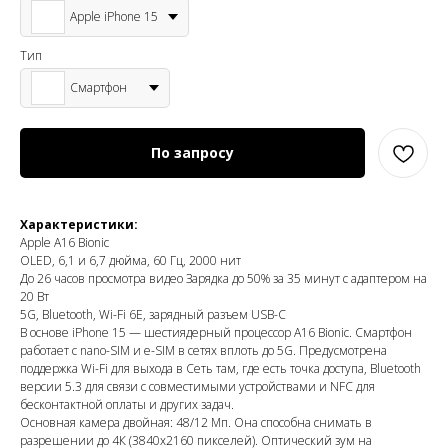
Apple iPhone 15
Тип
Смартфон
По запросу
Характеристики:
Apple A16 Bionic
OLED, 6,1 и 6,7 дюйма, 60 Гц, 2000 нит
До 26 часов просмотра видео Зарядка до 50% за 35 минут с адаптером на
20 Вт
5G, Bluetooth, Wi-Fi 6E, зарядный разъем USB-C
В основе iPhone 15 — шестиядерный процессор A16 Bionic. Смартфон
работает с nano-SIM и e-SIM в сетях вплоть до 5G. Предусмотрена
поддержка Wi-Fi для выхода в Сеть там, где есть точка доступа, Bluetooth
версии 5.3 для связи с совместимыми устройствами и NFC для
бесконтактной оплаты и других задач.
Основная камера двойная: 48/12 Мп. Она способна снимать в
разрешении до 4К (3840x2160 пикселей). Оптический зум на