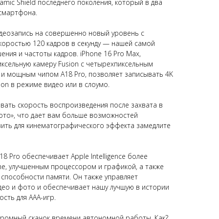
amic Shield последнего поколения, который в два
 смартфона.
идеозапись на совершенно новый уровень с
скоростью 120 кадров в секунду — нашей самой
ния и частоты кадров. iPhone 16 Pro Max,
ксельную камеру Fusion с четырехпиксельным
и мощным чипом A18 Pro, позволяет записывать 4K
sion в режиме видео или в слоумо.
вать скорость воспроизведения после захвата в
то», что дает вам больше возможностей
вить для кинематографического эффекта замедлите
 Pro обеспечивает Apple Intelligence более
ne, улучшенным процессором и графикой, а также
способности памяти. Он также управляет
ео и фото и обеспечивает нашу лучшую в истории
сть для ААА-игр.
огромный скачок времени автономной работы. Как?