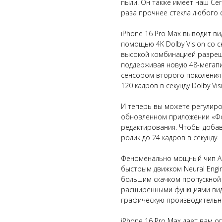
пыли. Он также имеет наш Cer
раза прочнее стекла любого
iPhone 16 Pro Max выводит в
помощью 4K Dolby Vision со 
высокой комбинацией разреше
поддерживая новую 48-мегапи
сенсором второго поколения 
120 кадров в секунду Dolby Vi
И теперь вы можете регулиро
обновленном приложении «Фо
редактирования. Чтобы доба
ролик до 24 кадров в секунду.
Феноменально мощный чип A18
быстрым движком Neural Engi
большим скачком пропускной 
расширенными функциями вид
графическую производительно
iPhone 16 Pro Max дает вам 