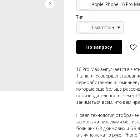
Apple iPhone 16 Pro M
Тип
Смартфон
По запросу
16 Pro Max выпускается в че
Titanium. Усовершенствовани
переработанную алюминиевую
которые еще больше рассеив
производительность, чем у i
заниматься всем, что вам нра
Новая технология отображени
активными пикселями без иск
больших 6,3-дюймовых и 6,9-
отлично лежат в руке. iPhone