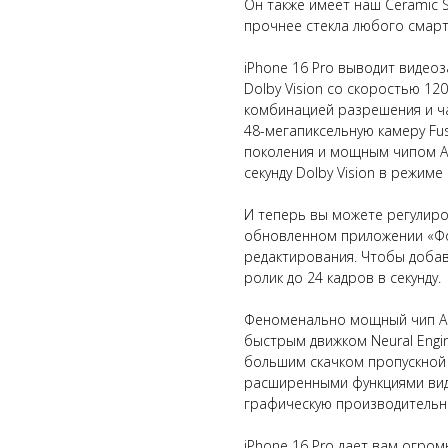
Он также имеет наш Ceramic S
прочнее стекла любого смар
iPhone 16 Pro выводит видео
Dolby Vision со скоростью 12
комбинацией разрешения и ча
48-мегапиксельную камеру Fu
поколения и мощным чипом A1
секунду Dolby Vision в режиме
И теперь вы можете регулиро
обновленном приложении «Фо
редактирования. Чтобы доба
ролик до 24 кадров в секунду.
Феноменально мощный чип A18
быстрым движком Neural Engi
большим скачком пропускной 
расширенными функциями вид
графическую производительно
iPhone 16 Pro дает вам огро