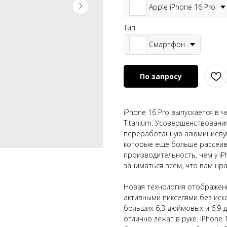
Apple iPhone 16 Pro
Тип
Смартфон
По запросу
iPhone 16 Pro выпускается в 
Titanium. Усовершенствовани
переработанную алюминиевую
которые еще больше рассеив
производительность, чем у iP
заниматься всем, что вам нра
Новая технология отображени
активными пикселями без иск
больших 6,3-дюймовых и 6,9-
отлично лежат в руке. iPhone 