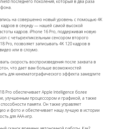
hield последнего поколения, который в два раза
тфона.
запись на совершенно новый уровень с помощью 4K
0 кадров в секунду — нашей самой высокой
стоты кадров. iPhone 16 Pro, поддерживая новую
sion с четырехпиксельным сенсором второго
8 Pro, позволяет записывать 4K 120 кадров в
 видео или в слоумо.
вать скорость воспроизведения после захвата в
то», что дает вам больше возможностей
вить для кинематографического эффекта замедлите
 Pro обеспечивает Apple Intelligence более
ne, улучшенным процессором и графикой, а также
способности памяти. Он также управляет
ео и фото и обеспечивает нашу лучшую в истории
сть для ААА-игр.
мный скачок времени автономной работы. Как?