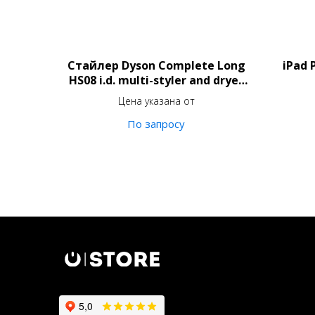
Стайлер Dyson Complete Long
iPad 
HS08 i.d. multi-styler and dryer
Straight + Wavy Vinca
Цена указана от
Blue/Topaz