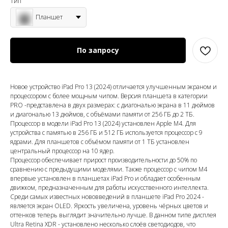
Тип
Планшет
По запросу
Новое устройство iPad Pro 13 (2024) отличается улучшенным экраном и
процессором с более мощным чипом. Версия планшета в категории
PRO -представлена в двух размерах: с диагональю экрана в 11 дюймов
и
диагональю 13 дюймов
,
с объёмами памяти от 256 ГБ до 2 ТБ.
Процессор в модели iPad Pro 13 (2024) установлен Apple M4. Для
устройства с памятью в 256 ГБ и 512 ГБ используется процессор с 9
ядрами. Для планшетов с объёмом памяти от 1 ТБ установлен
центральный процессор на 10 ядер.
Процессор обеспечивает прирост производительности до 50% по
сравнению с предыдущими моделями. Также процессор с чипом M4
впервые установлен в планшетах iPad Pro и обладает особенным
движком, предназначенным для работы искусственного интеллекта.
Среди самых известных нововведений в планшете iPad Pro 2024 -
является экран OLED. Яркость увеличена, уровень чёрных цветов и
оттенков теперь выглядит значительно лучше. В данном типе дисплея
Ultra Retina XDR - установлено несколько слоёв светодиодов, что