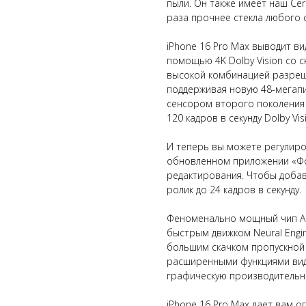
пыли. Он также имеет наш Cer
раза прочнее стекла любого
iPhone 16 Pro Max выводит в
помощью 4K Dolby Vision со 
высокой комбинацией разреше
поддерживая новую 48-мегапи
сенсором второго поколения 
120 кадров в секунду Dolby Vi
И теперь вы можете регулиро
обновленном приложении «Фо
редактирования. Чтобы доба
ролик до 24 кадров в секунду.
Феноменально мощный чип A18
быстрым движком Neural Engi
большим скачком пропускной 
расширенными функциями вид
графическую производительно
iPhone 16 Pro Max дает вам 