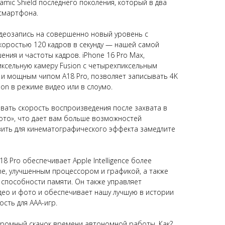
amic Shield последнего поколения, который в два
 смартфона.
идеозапись на совершенно новый уровень с
скоростью 120 кадров в секунду — нашей самой
ния и частоты кадров. iPhone 16 Pro Max,
ксельную камеру Fusion с четырехпиксельным
и мощным чипом A18 Pro, позволяет записывать 4K
sion в режиме видео или в слоумо.
вать скорость воспроизведения после захвата в
то», что дает вам больше возможностей
вить для кинематографического эффекта замедлите
 Pro обеспечивает Apple Intelligence более
ne, улучшенным процессором и графикой, а также
способности памяти. Он также управляет
ео и фото и обеспечивает нашу лучшую в истории
сть для ААА-игр.
огромный скачок времени автономной работы. Как?