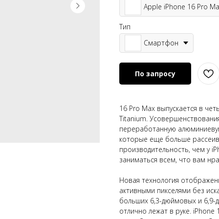
Apple iPhone 16 Pro M
Тип
Смартфон
По запросу
16 Pro Max выпускается в че
Titanium. Усовершенствовани
переработанную алюминиевую
которые еще больше рассеив
производительность, чем у i
заниматься всем, что вам нра
Новая технология отображени
активными пикселями без иск
больших 6,3-дюймовых и 6,9-
отлично лежат в руке. iPhone