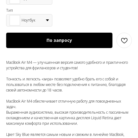
Тип
Ноутбук
По запросу
MacBook Air М4 — улучшенная версия самого удобного и практичного
устройства для фрилансеров и студентов!
Тонкость и легкость «эира» позволяет удобно брать его с собой и
пользоваться в любом месте без подключения к питанию, благодаря
своей автономности до 18 часов.
MacBook Air M4 обеспечивает отличную работу для повседневных
задач.
Выраженная аудиосистема, высокая производительность с пассивным
охлаждением и качественная картинка дисплея Liquid Retina дает
максимум комфорта при использовании.
Цвет Sky Blue является самым новым и свежим в линейке MacBook,