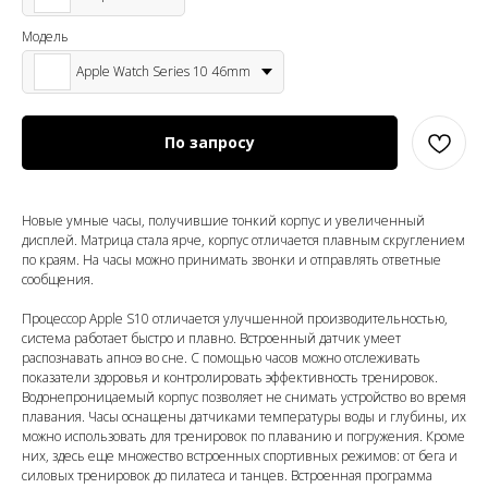
Модель
Apple Watch Series 10 46mm
По запросу
Новые умные часы, получившие тонкий корпус и увеличенный
дисплей. Матрица стала ярче, корпус отличается плавным скруглением
по краям. На часы можно принимать звонки и отправлять ответные
сообщения.
Процессор Apple S10 отличается улучшенной производительностью,
система работает быстро и плавно. Встроенный датчик умеет
распознавать апноэ во сне. С помощью часов можно отслеживать
показатели здоровья и контролировать эффективность тренировок.
Водонепроницаемый корпус позволяет не снимать устройство во время
плавания. Часы оснащены датчиками температуры воды и глубины, их
можно использовать для тренировок по плаванию и погружения. Кроме
них, здесь еще множество встроенных спортивных режимов: от бега и
силовых тренировок до пилатеса и танцев. Встроенная программа