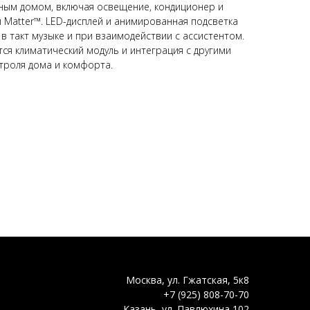
ным домом, включая освещение, кондиционер и
 и Matter™. LED-дисплей и анимированная подсветка
в такт музыке и при взаимодействии с ассистентом.
я климатический модуль и интеграция с другими
нтроля дома и комфорта.
Москва, ул. Гжатская, 5к8
+7 (925) 808-70-70
Казань, ул. Павлюхина 102