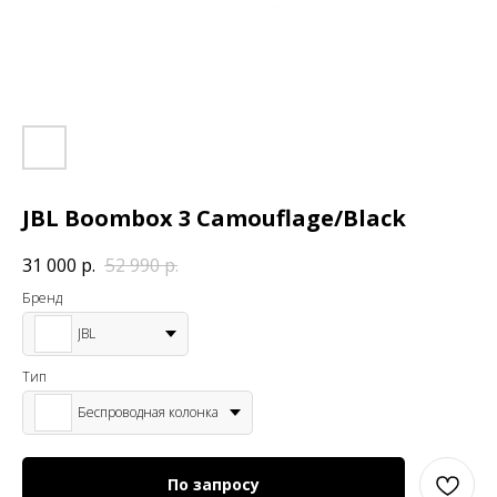
JBL Boombox 3 Camouflage/Black
31 000
р.
52 990
р.
Бренд
JBL
Тип
Беспроводная колонка
По запросу