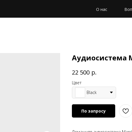
О нас
Воп
Аудиосистема Ma
р.
22 500
Цвет
Black
По запросу
Домашняя аудиосистема Marsha