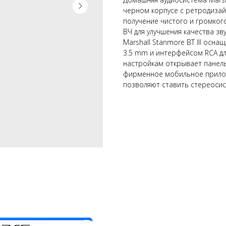
черном корпусе с ретродизай
получение чистого и громког
ВЧ для улучшения качества зв
Marshall Stanmore BT III осн
3.5 mm и интерфейсом RCA дл
настройкам открывает панель
фирменное мобильное прилож
позволяют ставить стереосист