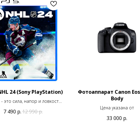
HL 24 (Sony PlayStation)
Фотоаппарат Canon Eos
Body
 - это сила, напор и ловкость
настоящего хоккея!
Цена указана от
7 490
р.
12 990
р.
33 000
р.