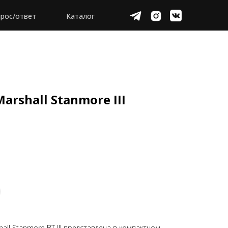
рос/ответ
Каталог
rshall Stanmore III
ll Stanmore BT III представлена в компактном