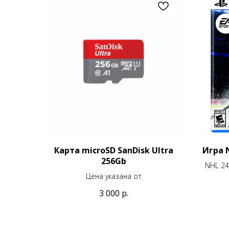
Карта microSD SanDisk Ultra
Игра N
256Gb
NHL 24
Цена указана от
3 000
р.