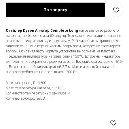
По запросу
Стайлер Dyson Airwrap Complete Long
нагревается до рабочего
состояния не более чем за 60 секунд. Технология ионизации позволяет
снизить статику и пригладить кутикулу. Рабочая область щипцов для
завивки оснащена керамическим покрытием, которое не травмирует
волосы. Основная часть корпуса устройства выполнена из пластика.
Предельная температура нагрева равна 150°C. Встроены индикаторы
включения и выбранного режима работы. Вес стайлера составляет 610
г. Встроен сетевой кабель длиной 2,7 м. Максимальный показатель
энергопотребления не превышает 1300 Вт.
Макс. мощность, Вт: 1600
Макс. температура нагрева, °С: 100
Количество температурных режимов: 4
Количество скоростей: 3