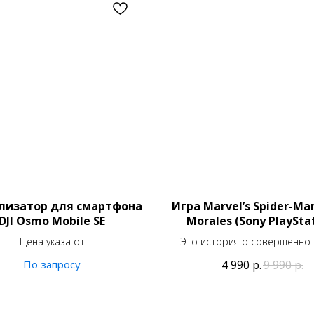
лизатор для смартфона
Игра Marvel’s Spider-Man
DJI Osmo Mobile SE
Morales (Sony PlaySta
Цена указа от
Это история о совершенно
Человеке-Пауке!
4 990
р.
9 990
р.