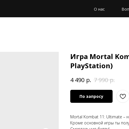
О нас
Воп
Игра Mortal Kom
PlayStation)
р.
р.
4 490
7 990
По запросу
Mortal Kombat 11: Ultimate –
Кроме основной игры ты полу
Смертельную битву!