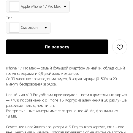
Apple iPhone 17 Pro Max
Тип
Смартфон
По запросу
iPhone 17 Pro Max — самый большой смартфон линейки, обладающий
тремя камерами и 6,9-дюймовым экраном.
До 39 часов воспроизведения видео, быстрая зарядка (0–50% за 20
минут), беспроводная зарядка.
Новый чип A19 Pro добавил производительности в длительных задачах
— +40% по сравнению с iPhone 16! Корпус из алюминия в 20 раз лучше
рассеивает тепло, чем титан.
Все три тыльные камеры имеют разрешение 48 Мп, фронтальная —
18 Мп.
Сочетание новейшего процессора А19 Pro, тонкого корпуса, стильного
внешнего вида и камеры, которая затмевает любые другие смартфоны