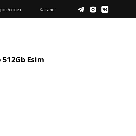
рос/ответ
Каталог
e 512Gb Esim