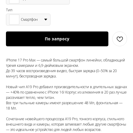
Тип
Смартфон
По запросу
iPhone 17 Pro Max — самый большой смартфон линейки, обладающий
тремя камерами и 6,9-дюймовым экраном.
До 39 часов воспроизведения видео, быстрая зарядка (0–50% за 20
минут), беспроводная зарядка.
Новый чип A19 Pro добавил производительности в длительных задачах
— +40% по сравнению с iPhone 16! Корпус из алюминия в 20 раз лучше
рассеивает тепло, чем титан.
Все три тыльные камеры имеют разрешение 48 Мп, фронтальная —
18 Мп.
Сочетание новейшего процессора А19 Pro, тонкого корпуса, стильного
внешнего вида и камеры, которая затмевает любые другие смартфоны
— это идеальное устройство для людей любых возрастов.