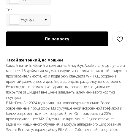
Тип
Ноутбук
По запросу
Такой же тонкий, но мощнее
Самый тонкий, лёгкий и компактный ноутбук Apple cтал ещё лучше и
мощнее. 15-дюймовая модель получила не только приятный прирост в
производительности, но и поддержку стандарта Wi-Fi 6E, сохранив
прежний размер, вес и дизайн, а выбирать расцветку теперь можно
без оглядки на возможные царапины, поскольку специальное
покрытие защищает внешние элементы алюминиевого корпуса
ноутбука.
В MacBook Air 2024 года главным нововведением стали более
современные процессоры M3 с улучшенной встроенной графикой и
более современным техпроцесом 3 нм. Он примерно на 20%
производительнее M2. Отдельные ядра Neural Engine отвечают
задачами машинного обучения, а модуль аппаратного шифрования
Secure Enclave ускоряет работу File Vault. Собственный процессор от