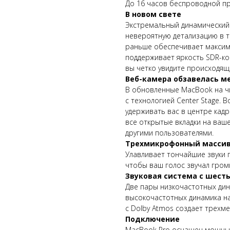
До 16 часов беспроводной п
В новом свете
Экстремальный динамический 
невероятную детализацию в те
раньше обеспечивает максима
поддерживает яркость SDR-ко
вы четко увидите происходяще
Веб-камера обзавелась м
В обновленные MacBook на ч
с технологией Center Stage. 
удерживать вас в центре кадр
все открытые вкладки на ваш
другими пользователями.
Трехмикрофонный массив
Улавливает тончайшие звуки 
чтобы ваш голос звучал громк
Звуковая система с шес
Две пары низкочастотных дин
высокочастотных динамика нап
с Dolby Atmos создает трехме
Подключение
MacBook Pro оснащен мощны