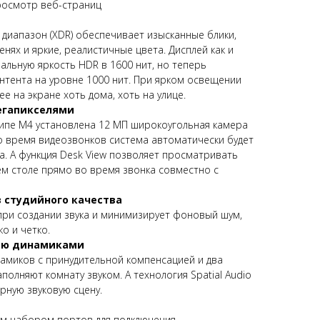
росмотр веб-страниц
диапазон (XDR) обеспечивает изысканные блики,
нях и яркие, реалистичные цвета. Дисплей как и
льную яркость HDR в 1600 нит, но теперь
нтента на уровне 1000 нит. При ярком освещении
е на экране хоть дома, хоть на улице.
егапикселями
ипе М4 установлена 12 МП широкоугольная камера
Во время видеозвонков система автоматически будет
а. А функция Desk View позволяет просматривать
ем столе прямо во время звонка совместно с
 студийного качества
при создании звука и минимизирует фоновый шум,
о и четко.
тью динамиками
амиков с принудительной компенсацией и два
олняют комнату звуком. А технология Spatial Audio
рную звуковую сцену.
м набором портов для подключения