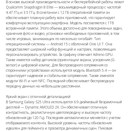
В основе высокой производительности и бесперебойной работы лежит
Qualcomm Snapdragon 8 Elite — восьмиядерный процессор с частотой
4.47 ГГц и 3.5 ГГц. В сочетании с 12 ГБ оперативной памяти он
обеспечивает плавную работу всех приложений, что гарантирует
комфортную эксплуатацию смартфона. Модель поставляется с 1Тб
встроенной памяти. Этого объема достаточно для повседневных задач,
хранения фото и видео, установки необходимых приложений, в том
числе игровых, занимающих по несколько гигабайт. Тип
операционной системы — Android 15 с оболочкой One UI 7. Она
предоставляет широкий набор функций и настроек, позволяющих
персонализировать устройство. За графику отвечает Adreno GPU.
Также имеется набор датчиков (ориентации экрана, ускорения (G-
sensor) и цифровой компас. Для беспроводного сопряжения со
сторонними устройствами используется модуль Bluetooth 5.4 — он
гарантирует надежное и стабильное сопряжение. Также имеются
модули Wi-Fi и чип NFC. Последний обеспечивает беспроводную
передачу данных на небольшом расстоянии.
Яркий экран с отличной детализацией
В Samsung Galaxy S25 Ultra используется 6.9-дюймовый безрамочный
дисплей — Dynamic AMOLED 2X. Он обеспечивает отличную
контрастность, реалистичную цветопередачу и высокую частоту
обновления (до 120 Гц). Последняя автоматически меняется с учетом
отображаемого контента. Высокий уровень частоты обновления
идеален для гейминга и просмотра динамичных сцен. Пиковая