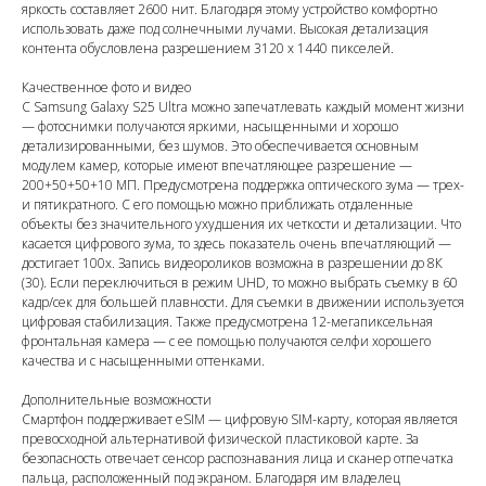
яркость составляет 2600 нит. Благодаря этому устройство комфортно
использовать даже под солнечными лучами. Высокая детализация
контента обусловлена разрешением 3120 х 1440 пикселей.
Качественное фото и видео
С Samsung Galaxy S25 Ultra можно запечатлевать каждый момент жизни
— фотоснимки получаются яркими, насыщенными и хорошо
детализированными, без шумов. Это обеспечивается основным
модулем камер, которые имеют впечатляющее разрешение —
200+50+50+10 МП. Предусмотрена поддержка оптического зума — трех-
и пятикратного. С его помощью можно приближать отдаленные
объекты без значительного ухудшения их четкости и детализации. Что
касается цифрового зума, то здесь показатель очень впечатляющий —
достигает 100х. Запись видеороликов возможна в разрешении до 8К
(30). Если переключиться в режим UHD, то можно выбрать съемку в 60
кадр/сек для большей плавности. Для съемки в движении используется
цифровая стабилизация. Также предусмотрена 12-мегапиксельная
фронтальная камера — с ее помощью получаются селфи хорошего
качества и с насыщенными оттенками.
Дополнительные возможности
Смартфон поддерживает eSIM — цифровую SIM-карту, которая является
превосходной альтернативой физической пластиковой карте. За
безопасность отвечает сенсор распознавания лица и сканер отпечатка
пальца, расположенный под экраном. Благодаря им владелец