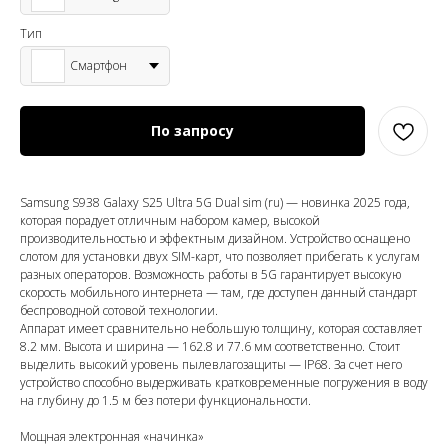
Тип
Смартфон
По запросу
Samsung S938 Galaxy S25 Ultra 5G Dual sim (ru) — новинка 2025 года,
которая порадует отличным набором камер, высокой
производительностью и эффектным дизайном. Устройство оснащено
слотом для установки двух SIM-карт, что позволяет прибегать к услугам
разных операторов. Возможность работы в 5G гарантирует высокую
скорость мобильного интернета — там, где доступен данный стандарт
беспроводной сотовой технологии.
Аппарат имеет сравнительно небольшую толщину, которая составляет
8.2 мм. Высота и ширина — 162.8 и 77.6 мм соответственно. Стоит
выделить высокий уровень пылевлагозащиты — IP68. За счет него
устройство способно выдерживать кратковременные погружения в воду
на глубину до 1.5 м без потери функциональности.
Мощная электронная «начинка»