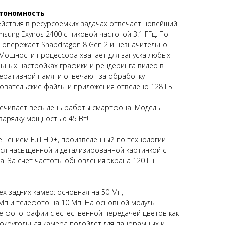
втономность
йствия в ресурсоемких задачах отвечает новейший
ung Exynos 2400 с пиковой частотой 3.1 ГГц. По
 опережает Snapdragon 8 Gen 2 и незначительно
. Мощности процессора хватает для запуска любых
ьных настройках графики и рендеринга видео в
перативной памяти отвечают за обработку
овательские файлы и приложения отведено 128 ГБ
печивает весь день работы смартфона. Модель
зарядку мощностью 45 Вт!
ешением Full HD+, произведенный по технологии
ся насыщенной и детализированной картинкой с
. За счет частоты обновления экрана 120 Гц
х задних камер: основная на 50 Мп,
Мп и телефото на 10 Мп. На основной модуль
е фотографии с естественной передачей цветов как
рокоугольная камера подойдет для панорамных и