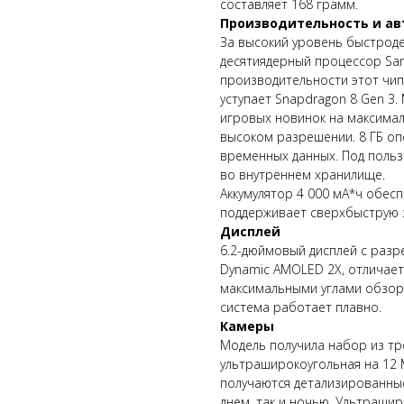
составляет 168 грамм.
Производительность и а
За высокий уровень быстроде
десятиядерный процессор Sams
производительности этот чип
уступает Snapdragon 8 Gen 3
игровых новинок на максимал
высоком разрешении. 8 ГБ о
временных данных. Под польз
во внутреннем хранилище.
Аккумулятор 4 000 мА*ч обес
поддерживает сверхбыструю 
Дисплей
6.2-дюймовый дисплей с разр
Dynamic AMOLED 2X, отличает
максимальными углами обзора
система работает плавно.
Камеры
Модель получила набор из тре
ультраширокоугольная на 12 
получаются детализированны
днем, так и ночью. Ультраши