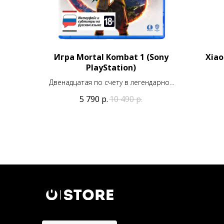
Игра Mortal Kombat 1 (Sony
Xiao
PlayStation)
Двенадцатая по счету в легендарной
серии файтинга!
5 790
р.
10 490
р.