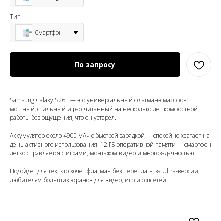
Тип
Смартфон
По запросу
Samsung Galaxy S26+ — это универсальный флагман-смартфон:
мощный, стильный и рассчитанный на несколько лет комфортной
работы без ощущения, что он устарел.
Аккумулятор около 4900 мАч с быстрой зарядкой — спокойно хватает на
день активного использования. 12 ГБ оперативной памяти — смартфон
легко справляется с играми, монтажом видео и многозадачностью.
Подойдет для тех, кто хочет флагман без переплаты за Ultra-версии,
любителям больших экранов для видео, игр и соцсетей.