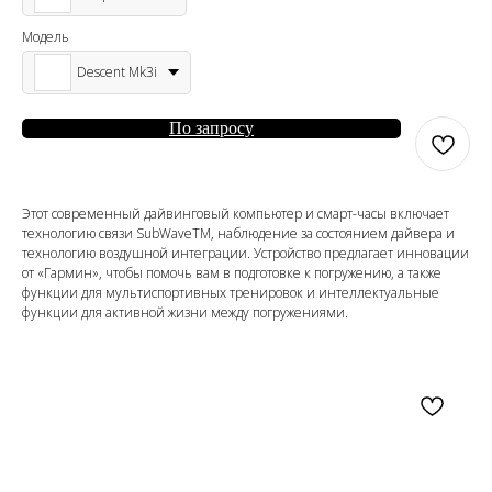
Модель
Descent Mk3i
По запросу
Этот современный дайвинговый компьютер и смарт-часы включает
технологию связи SubWaveTM, наблюдение за состоянием дайвера и
технологию воздушной интеграции. Устройство предлагает инновации
от «Гармин», чтобы помочь вам в подготовке к погружению, а также
функции для мультиспортивных тренировок и интеллектуальные
функции для активной жизни между погружениями.