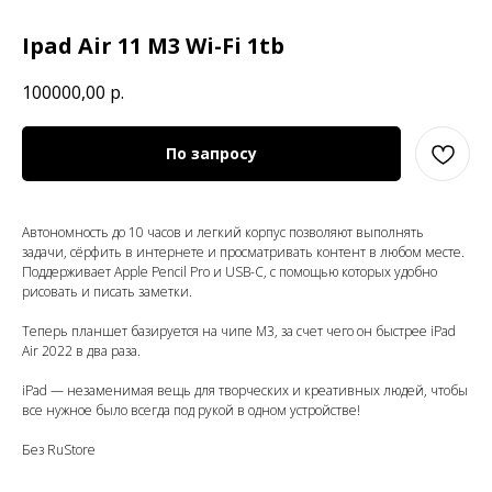
Ipad Air 11 M3 Wi-Fi 1tb
100000,00
р.
По запросу
Автономность до 10 часов и легкий корпус позволяют выполнять
задачи, сёрфить в интернете и просматривать контент в любом месте.
Поддерживает Apple Pencil Pro и USB-C, с помощью которых удобно
рисовать и писать заметки.
Теперь планшет базируется на чипе М3, за счет чего он быстрее iPad
Air 2022 в два раза.
iPad — незаменимая вещь для творческих и креативных людей, чтобы
все нужное было всегда под рукой в одном устройстве!
Без RuStore