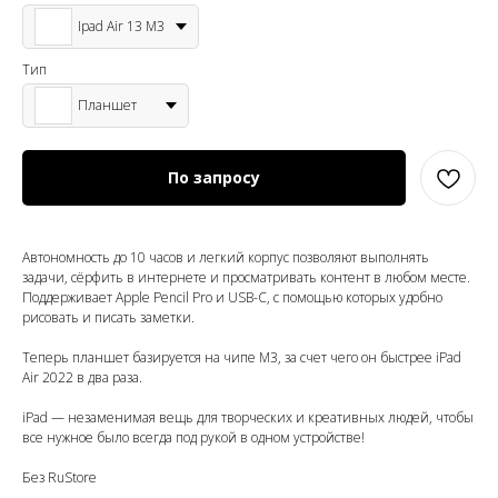
Ipad Air 13 M3
Тип
Планшет
По запросу
Автономность до 10 часов и легкий корпус позволяют выполнять
задачи, сёрфить в интернете и просматривать контент в любом месте.
Поддерживает Apple Pencil Pro и USB-C, с помощью которых удобно
рисовать и писать заметки.
Теперь планшет базируется на чипе М3, за счет чего он быстрее iPad
Air 2022 в два раза.
iPad — незаменимая вещь для творческих и креативных людей, чтобы
все нужное было всегда под рукой в одном устройстве!
Без RuStore