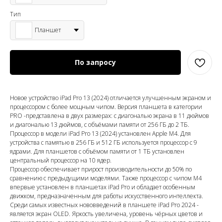
Тип
Планшет
По запросу
Новое устройство iPad Pro 13 (2024) отличается улучшенным экраном и
процессором с более мощным чипом. Версия планшета в категории
PRO -представлена в двух размерах: с диагональю экрана в 11 дюймов
и
диагональю 13 дюймов
,
с объёмами памяти от 256 ГБ до 2 ТБ.
Процессор в модели iPad Pro 13 (2024) установлен Apple M4. Для
устройства с памятью в 256 ГБ и 512 ГБ используется процессор с 9
ядрами. Для планшетов с объёмом памяти от 1 ТБ установлен
центральный процессор на 10 ядер.
Процессор обеспечивает прирост производительности до 50% по
сравнению с предыдущими моделями. Также процессор с чипом M4
впервые установлен в планшетах iPad Pro и обладает особенным
движком, предназначенным для работы искусственного интеллекта.
Среди самых известных нововведений в планшете iPad Pro 2024 -
является экран OLED. Яркость увеличена, уровень чёрных цветов и