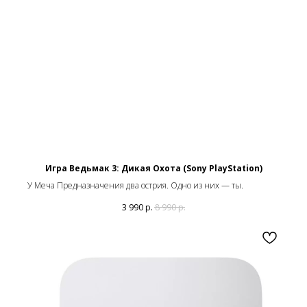
Игра Ведьмак 3: Дикая Охота (Sony PlayStation)
У Меча Предназначения два острия. Одно из них — ты.
3 990
р.
8 990
р.