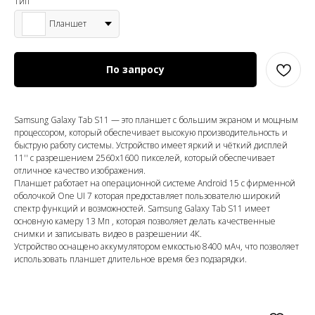
Тип
Планшет
По запросу
Samsung Galaxy Tab S11 — это планшет с большим экраном и мощным
процессором, который обеспечивает высокую производительность и
быструю работу системы. Устройство имеет яркий и чёткий дисплей
11'' с разрешением 2560x1600 пикселей, который обеспечивает
отличное качество изображения.
Планшет работает на операционной системе Android 15 c фирменной
оболочкой One UI 7 которая предоставляет пользователю широкий
спектр функций и возможностей. Samsung Galaxy Tab S11 имеет
основную камеру 13 Мп , которая позволяет делать качественные
снимки и записывать видео в разрешении 4К.
Устройство оснащено аккумулятором емкостью 8400 мАч, что позволяет
использовать планшет длительное время без подзарядки.