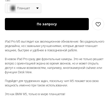
Тип
Планшет
По запросу
iPad Pro M5 выглядит как эволюционное обновление: без радикального
редизайна, но с важными улучшениями, которые делают планшет
мощнее, быстрее и удобнее в повседневной работе.
В новом iPad Pro сразу две фронтальные камеры. Это не только решает
вопрос с ориентацией экрана во время звонков, но и может открыть
доступ к новым возможностям, например, многокамерной съёмке или
функции Desk View.
Подойдет для трудоемких задач, поскольку чип М5 покажет всю свою
мощность именно при таком использовании.
Это как BMW M5, только в мире планшетов!