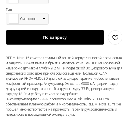
Тип
Смартфон
По запросу
REDMI Note 15 сочетает стильный тонкий корпус с высокой прочностью
и защитой IP64 от пыли и брызг. Смартфон оснащён 108 МП основной
камерой с датчиком глубины 2 МП и поддержкой 3x цифрового зума для
сверхчётких фото даже при слабом освещении. Большой 6,77-
дюймовый FHD+ AMOLED дисплей защищает зрение и обеспечивает
комфортный просмотр. Аккумулятор ёмкостью 6000 мАч держит заряд
до двух дней и поддерживает быструю зарядку 33 Вт, реверсивную
зарядку 18 Вт и работу в качестве пауэрбанка.
Высокопроизводительный процессор MediaTek Helio G100-Ultra
обеспечивает плавную работу и многозадачность. REDMI Note 15 также
прошёл множество тестов на прочность, гарантируя долговечность и
надежность в повседневной эксплуатации.